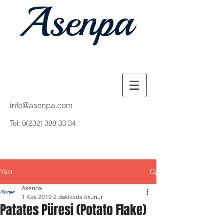
info@asenpa.com
Tel:
0(232) 388 33 34
Yazı
Asenpa
1 Kas 2019
2 dakikada okunur
Patates Püresi (Potato Flake)