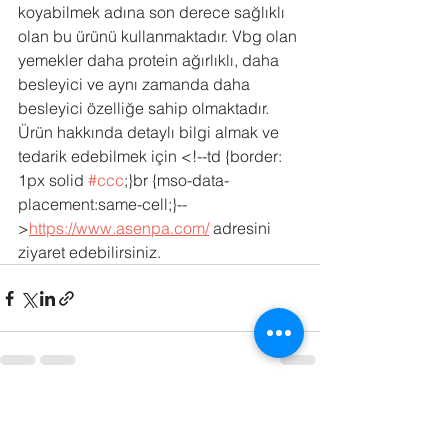
koyabilmek adına son derece sağlıklı 
olan bu ürünü kullanmaktadır. Vbg olan 
yemekler daha protein ağırlıklı, daha 
besleyici ve aynı zamanda daha 
besleyici özelliğe sahip olmaktadır. 
Ürün hakkında detaylı bilgi almak ve 
tedarik edebilmek için <!--td {border: 
1px solid 
#ccc
;}br {mso-data-
placement:same-cell;}--
>
https://www.asenpa.com/
 adresini 
ziyaret edebilirsiniz.
Hepsini Gör
Son Yazılar