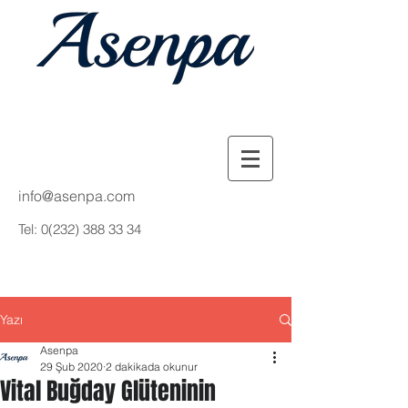
info@asenpa.com
Tel:
0(232) 388 33 34
Yazı
Asenpa
29 Şub 2020
2 dakikada okunur
Vital Buğday Glüteninin