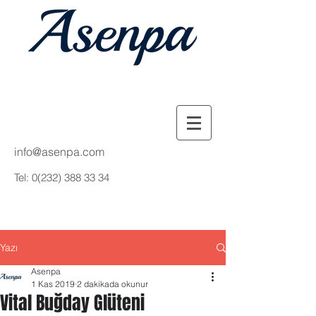
info@asenpa.com
Tel:
0(232) 388 33 34
Yazı
Asenpa
1 Kas 2019
2 dakikada okunur
Vital Buğday Glüteni